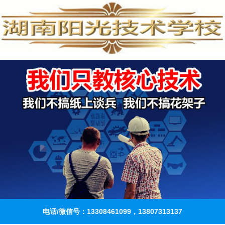
电话/微信号：13308461099，13807313137