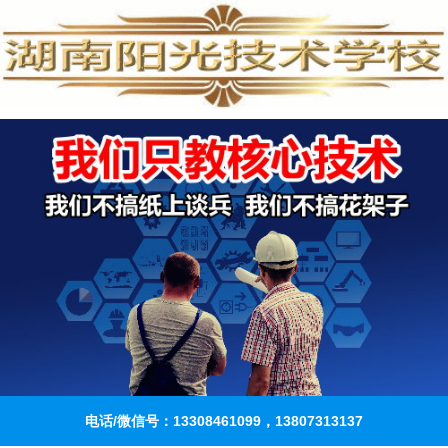
电话/微信号：13308461099，13807313137